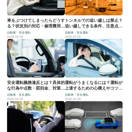
車をぶつけてしまったらどうす
トンネルでの追い越しは禁止？
る？状況別の対応・修理費用を
追い越しできる条件、注意点な
紹介
どを解説
自動車・安全運転
自動車・安全運転
2026.06.29
2026.05.28
安全運転義務違反とは？具体的
運転がうまくなるには？運転が
な行為や点数・罰則金、対策方
上達するための心構えやコツを
法などを解説
マスターしよう
自動車・安全運転
自動車・安全運転
2026.04.28
2026.04.28