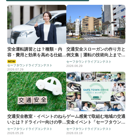
安全運転講習とは？種類・内
交通安全スローガンの作り方と
容・費用と効果を高める仕組み
例文集｜運転の技術向上まで解
まで解説
説
セーフタウンドライブコンテスト
セーフタウンドライブコンテスト
2026.06.29
2026.07.29
交通安全教室・イベントのねら
ゲーム感覚で取組む地域の交通
いとは？ドライバー向けの学び
安全イベント「セーフタウンド
と無料で参加できるセーフタウ
ライブコンテスト」
セーフタウンドライブコンテスト
セーフタウンドライブコンテスト
ンドライブコンテストを紹介
2026.05.28
2026.03.19