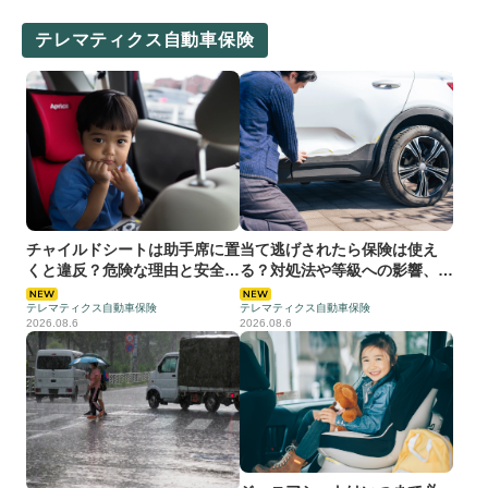
テレマティクス自動車保険
チャイルドシートは助手席に置
当て逃げされたら保険は使え
くと違反？危険な理由と安全な
る？対処法や等級への影響、防
設置方法を解説
止策などを解説
テレマティクス自動車保険
テレマティクス自動車保険
2026.08.6
2026.08.6