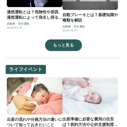
漫然運転とは？危険性や原因、
自動ブレーキとは？基礎知識や
漫然運転によって発生し得る事
種類を解説
態、防止策などを解説
自動車・安全運転
自動車・安全運転
2026.03.25
2026.03.25
もっと見る
ライフイベント
出産準備に必要な費用の目安
出産の流れや分娩方法の違いに
は？節約方法や公的支援制度に
ついて知っておきたいこと