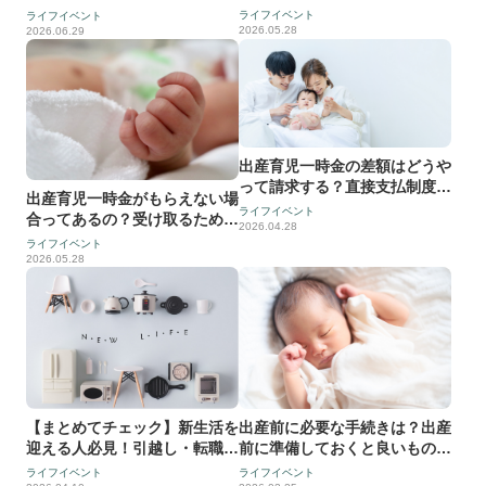
ついて解説
ライフイベント
ライフイベント
2026.05.28
2026.06.29
出産育児一時金の差額はどうや
って請求する？直接支払制度の
出産育児一時金がもらえない場
仕組み・手続を解説
ライフイベント
合ってあるの？受け取るための
2026.04.28
条件や金額について解説
ライフイベント
2026.05.28
出産前に必要な手続きは？出産
【まとめてチェック】新生活を
前に準備しておくと良いものに
迎える人必見！引越し・転職や
ついても解説
就職をした際にやることリスト
ライフイベント
ライフイベント