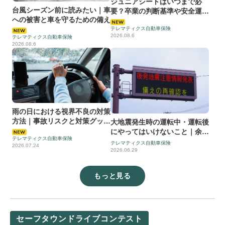
ジュニアシートはいつまで必
台風シーズン前に読みたい｜車
要？卒業の判断基準や安全運転
への被害と車を守るための備え
についても解説
テレマティクス自動車保険
2026.08.6
テレマティクス自動車保険
2026.08.6
雨の日における視界不良の対策
方法｜事故リスクと対策グッズ
大地震発生時の運転中・運転後
も徹底解説
にやってはいけないこと｜余震
テレマティクス自動車保険
対応と事故連絡まで解説
テレマティクス自動車保険
2026.07.24
2026.06.29
もっと見る
セーフタウンドライブコンテスト