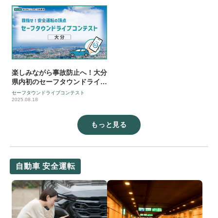
楽しみながら事故防止へ！大分
県内初のセーフタウンドライブ
コンテスト、55万キロの走行
セーフタウンドライブコンテスト
データで交通安全マップをお届
2025.08.18
け
もっと見る
自動車 安全運転