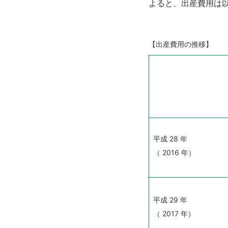
よると、出産費用は
【出産費用の推移】
平成
28
年
（
2016
年）
平成
29
年
（
2017
年）