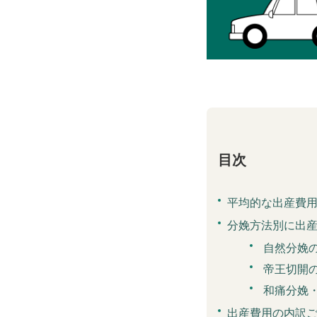
目次
平均的な出産費
分娩方法別に出
自然分娩
帝王切開
和痛分娩
出産費用の内訳