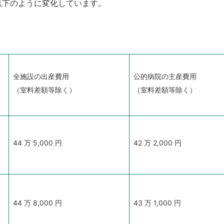
以下のように変化しています。
全施設の出産費用
公的病院の主産費用
（室料差額等除く）
（室料差額等除く）
44
万
5,000
円
42
万
2,000
円
44
万
8,000
円
43
万
1,000
円