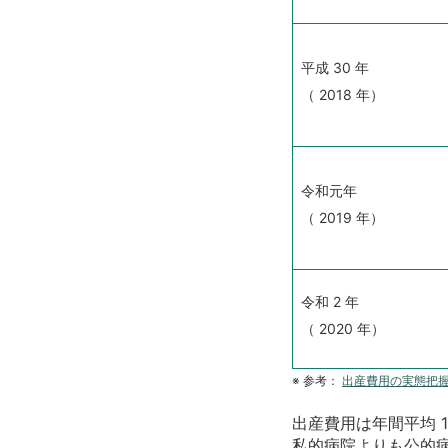
平成
30
年
（
2018
年）
令和元年
（
2019
年）
令和
2
年
（
2020
年）
※
参考：
出産費用の実態把
出産費用は年間平均
1
私的病院よりも公的