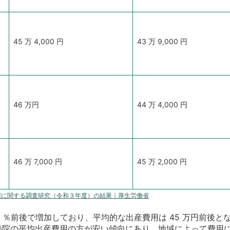
45
万
4,000
円
43
万
9,000
円
46
万円
44
万
4,000
円
46
万
7,000
円
45
万
2,000
円
握に関する調査研究（令和３年度）の結果｜厚生労働省
％前後で増加しており、平均的な出産費用は
45
万円前後と
病院の平均出産費用の方が安い傾向にあり、地域によって費用