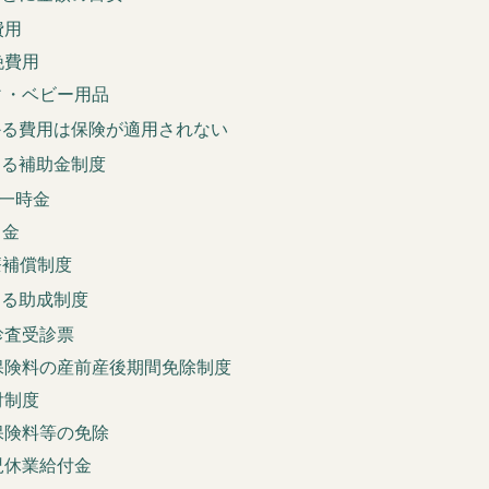
費用
娩費用
ィ・ベビー用品
かる費用は保険が適用されない
きる補助金制度
児一時金
当金
療補償制度
きる助成制度
診査受診票
保険料の産前産後期間免除制度
付制度
保険料等の免除
児休業給付金