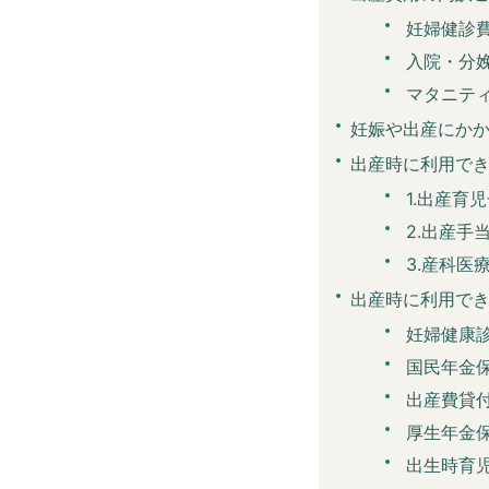
妊婦健診
入院・分
マタニテ
妊娠や出産にか
出産時に利用で
1.出産育
2.出産手
3.産科医
出産時に利用で
妊婦健康
国民年金
出産費貸
厚生年金
出生時育