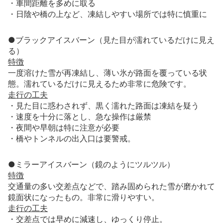
・車間距離を多めに取る
・日陰や橋の上など、凍結しやすい場所では特に慎重に
●ブラックアイスバーン（見た目が濡れているだけに見え
る）
特徴
一度溶けた雪が再凍結し、薄い氷が路面を覆っている状
態。濡れているだけに見えるため非常に危険です。
走行の工夫
・見た目に惑わされず、黒く濡れた路面は凍結を疑う
・速度を十分に落とし、急な操作は厳禁
・夜間や早朝は特に注意が必要
・橋やトンネルの出入口は要警戒。
●ミラーアイスバーン（鏡のようにツルツル）
特徴
交通量の多い交差点などで、踏み固められた雪が磨かれて
鏡面状になったもの。非常に滑りやすい。
走行の工夫
・交差点では早めに減速し、ゆっくり停止。