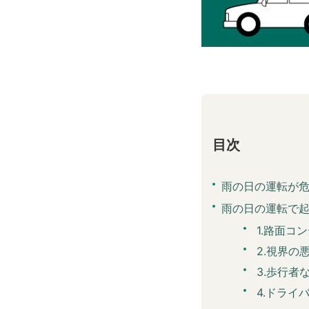
目次
雨の日の運転が
雨の日の運転で
1.路面コ
2.視界の
3.歩行者
4.ドライ