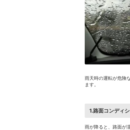
雨天時の運転が危険
ます。
1.路面コンディ
雨が降ると、路面が